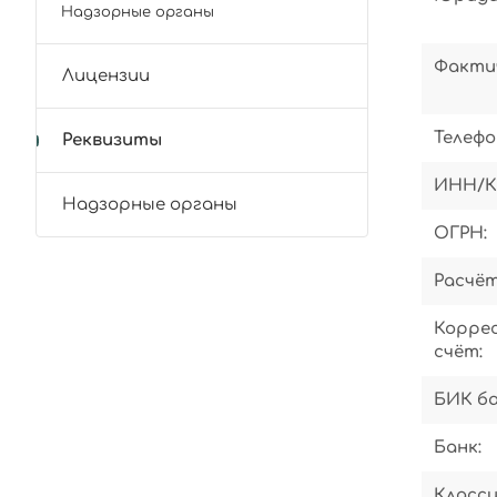
Надзорные органы
Фактич
Лицензии
Телефо
Реквизиты
ИНН/К
Надзорные органы
ОГРН:
Расчёт
Корре
счёт:
БИК ба
Банк:
Класс