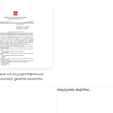
зия на осуществление
инской деятельности
загрузка карты...