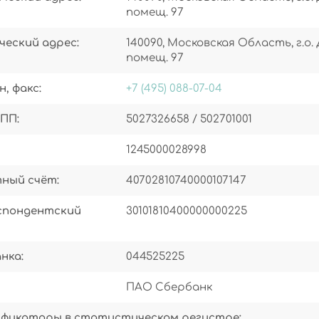
помещ. 97
еский адрес:
140090, Московская Область, г.о. 
помещ. 97
н, факс:
+7 (495) 088-07-04
ПП:
5027326658 / 502701001
1245000028998
ный счёт:
40702810740000107147
спондентский
30101810400000000225
нка:
044525225
ПАО Сбербанк
ификаторы в статистическом регистре: