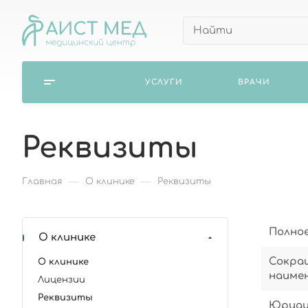
УСЛУГИ
ВРАЧИ
Реквизиты
—
—
Главная
О клинике
Реквизиты
Полное
О клинике
Сокра
О клинике
наимен
Лицензии
Реквизиты
Юридич