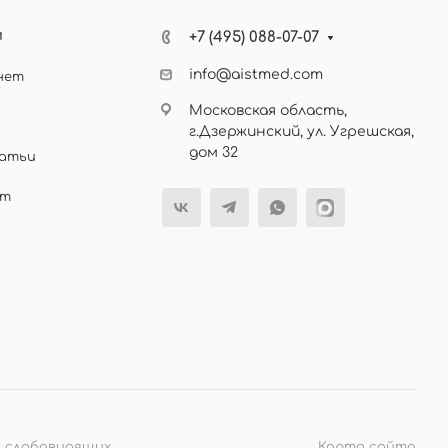
м
+7 (495) 088-07-07
info@aistmed.com
нет
Московская область,
г.Дзержинский, ул. Угрешская,
дом 32
татьи
ет
я слабовидящих
Карта сайта