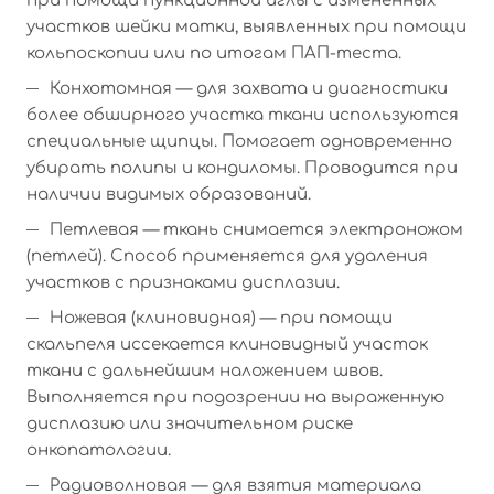
при помощи пункционной иглы с измененных
участков шейки матки, выявленных при помощи
кольпоскопии или по итогам ПАП-теста.
Конхотомная — для захвата и диагностики
более обширного участка ткани используются
специальные щипцы. Помогает одновременно
убирать полипы и кондиломы. Проводится при
наличии видимых образований.
Петлевая — ткань снимается электроножом
(петлей). Способ применяется для удаления
участков с признаками дисплазии.
Ножевая (клиновидная) — при помощи
скальпеля иссекается клиновидный участок
ткани с дальнейшим наложением швов.
Выполняется при подозрении на выраженную
дисплазию или значительном риске
онкопатологии.
Радиоволновая — для взятия материала