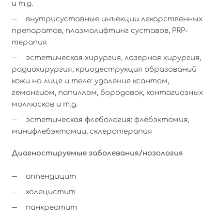
и т.д.
внутрисуставные инъекции лекарственных
препаратов, плазмалифтинг суставов, PRP-
терапия
эстетическая хирургия, лазерная хирургия,
радиохирургия, криодеструкция образований
кожи на лице и теле: удаление ксантом,
гемангиом, папиллом, бородавок, контагиозных
моллюсков и т.д.
эстетическая флебология: флебэктомия,
минифлебэктомии, склеротерапия
Диагностируемые заболевания/нозология
аппендицит
холецистит
панкреатит