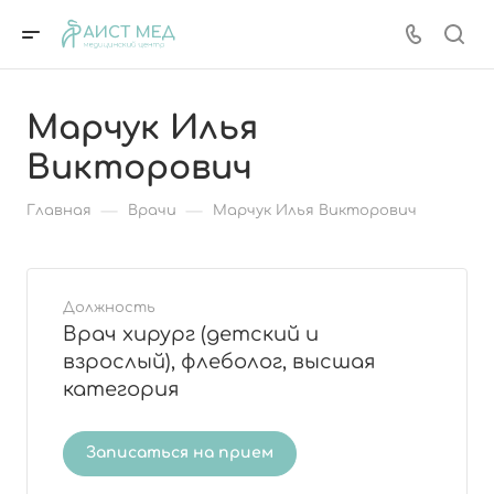
Марчук Илья
Викторович
—
—
Главная
Врачи
Марчук Илья Викторович
Должность
Врач хирург (детский и
взрослый), флеболог, высшая
категория
Записаться на прием