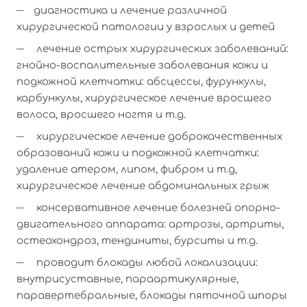
диагностика и лечение различной
хирургической патологии у взрослых и детей
лечение острых хирургических заболеваний:
гнойно-воспалительные заболевания кожи и
подкожной клетчатки: абсцессы, фурункулы,
карбункулы, хирургическое лечение вросшего
волоса, вросшего ногтя и т.д.
хирургическое лечение доброкачественных
образований кожи и подкожной клетчатки:
удаление атером, липом, фибром и т.д,
хирургическое лечение абдоминальных грыж
консервативное лечение болезней опорно-
двигательного аппарата: артрозы, артриты,
остеохондроз, тендиниты, бурситы и т.д.
проводит блокады любой локализации:
внутрисуставные, параартикулярные,
паравертебральные, блокады пяточной шпоры