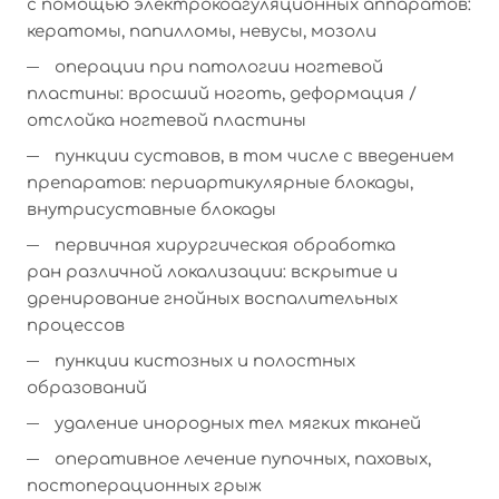
с помощью электрокоагуляционных аппаратов:
кератомы, папилломы, невусы, мозоли
операции при патологии ногтевой
пластины: вросший ноготь, деформация /
отслойка ногтевой пластины
пункции суставов, в том числе с введением
препаратов: периартикулярные блокады,
внутрисуставные блокады
первичная хирургическая обработка
ран различной локализации: вскрытие и
дренирование гнойных воспалительных
процессов
пункции кистозных и полостных
образований
удаление инородных тел мягких тканей
оперативное лечение пупочных, паховых,
постоперационных грыж