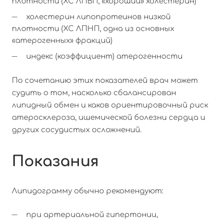
плотности (ХС ЛПВП, «хороший» холестерин)
холестерин липопротеинов низкой
плотности (ХС ЛПНП, одна из основных
«атерогенных» фракций)
индекс (коэффициент) атерогенности
По сочетанию этих показателей врач может
судить о том, насколько сбалансирован
липидный обмен и каков ориентировочный риск
атеросклероза, ишемической болезни сердца и
других сосудистых осложнений.
Показания
Липидограмму обычно рекомендуют:
при артериальной гипертонии,