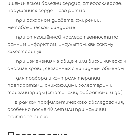
ишемической болезни сердца, атеросклерозе,
нарушениях сердечного ритма
при сахарном диабете, ожирении,
метаболическом синдроме
при отягощённой наследственности по
ранним инфарктам, инсультам, «высокому
холестерину»
при изменениях в общем или биохимическом
анализе крови, связанных с липидным обменом
для подбора и контроля терапии
препаратами, снижающими холестерин и
триглицериды (статинами, фибратами и др.)
в рамках профилактического обследования,
особенно после 40 лет или при наличии
факторов риска