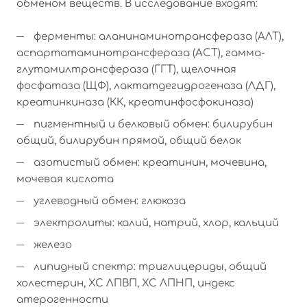
обменом веществ. В исследование входят:
ферменты: аланинаминотрансфераза (АЛТ),
аспартатаминотрансфераза (АСТ), гамма-
глутамилтрансфераза (ГГТ), щелочная
фосфатаза (ЩФ), лактатдегидрогеназа (ЛДГ),
креатинкиназа (КК, креатинфосфокиназа)
пигментный и белковый обмен: билирубин
общий, билирубин прямой, общий белок
азотистый обмен: креатинин, мочевина,
мочевая кислота
углеводный обмен: глюкоза
электролиты: калий, натрий, хлор, кальций
железо
липидный спектр: триглицериды, общий
холестерин, ХС ЛПВП, ХС ЛПНП, индекс
атерогенности